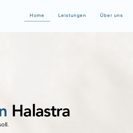
Home
Leistungen
Über uns
n
Halastra
ll.